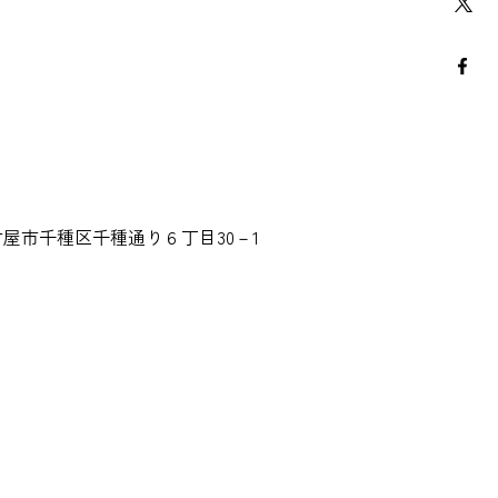
屋市千種区千種通り６丁目30－1
©マニステージ All Rights Reserved.