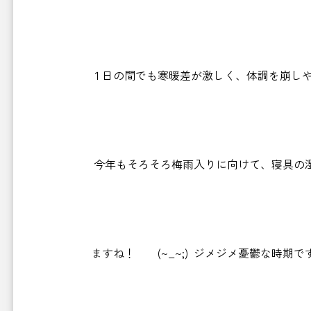
１日の間でも寒暖差が激しく、体調を崩しや
今年もそろそろ梅雨入りに向けて、寝具の湿
ますね！ (~_~;) ジメジメ憂鬱な時期で