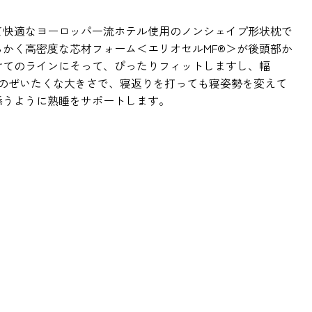
て快適なヨーロッパ一流ホテル使用のノンシェイプ形状枕で
らかく高密度な芯材フォーム＜エリオセルMF®＞が後頭部か
けてのラインにそって、ぴったりフィットしますし、幅
5cmのぜいたくな大きさで、寝返りを打っても寝姿勢を変えて
添うように熟睡をサポートします。