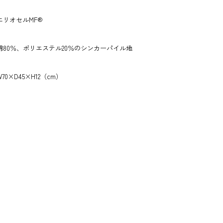
リオセルMF®
80％、ポリエステル20％のシンカーパイル地
D45×H12（cm）