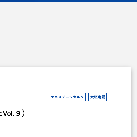
マニステージカルタ
大垣南濃
ol.９）