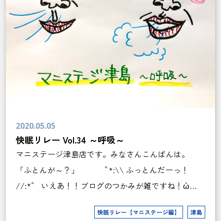
2020.05.05
快眠リレー Vol.34 ～呼吸～
マニステージ津島店です。みなさんこんばんは。
「ふとんが～？」 ﾟ*:\\ ふっとんだーっ！
//:*ﾟ いえあ！！ブログのつかみが雑ですね！ὠ…
快眠リレー【マニステージ編】
津島