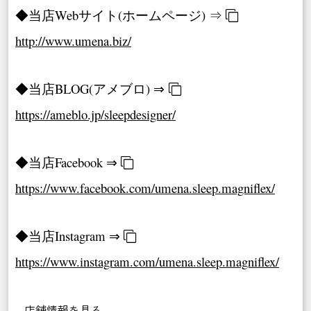
◆当店Webサイト(ホームページ) ⇒
http://www.umena.biz/
◆当店BLOG(アメブロ) ⇒
https://ameblo.jp/sleepdesigner/
◆当店Facebook ⇒
https://www.facebook.com/umena.sleep.magniflex/
◆当店Instagram ⇒
https://www.instagram.com/umena.sleep.magniflex/
店舗情報を見る