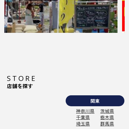
2024.05.14
枕の正しい選び方、ご存知ですか？ウメナ
寝具本店の「マッチングまくら」
この前の日曜日、地元の長伏公園駐車場で開催
した「いつここマルシェ」に出店して来ました！
STORE
…
店舗を探す
関東
神奈川県
茨城県
千葉県
栃木県
埼玉県
群馬県