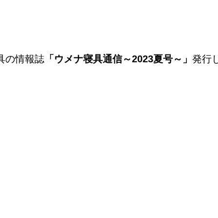
具の情報誌
「ウメナ寝具通信～2023夏号～」
発行