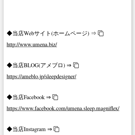
◆当店Webサイト(ホームページ) ⇒
http://www.umena.biz/
◆当店BLOG(アメブロ) ⇒
https://ameblo.jp/sleepdesigner/
◆当店Facebook ⇒
https://www.facebook.com/umena.sleep.magniflex/
◆当店Instagram ⇒