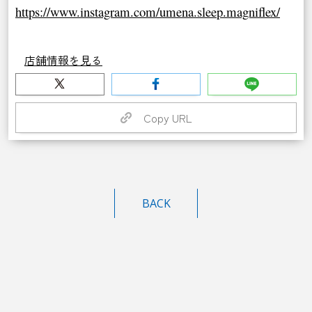
https://www.instagram.com/umena.sleep.magniflex/
店舗情報を見る
Copy URL
BACK