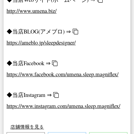
http://www.umena.biz/
◆当店BLOG(アメブロ) ⇒
https://ameblo.jp/sleepdesigner/
◆当店Facebook ⇒
https://www.facebook.com/umena.sleep.magniflex/
◆当店Instagram ⇒
https://www.instagram.com/umena.sleep.magniflex/
店舗情報を見る