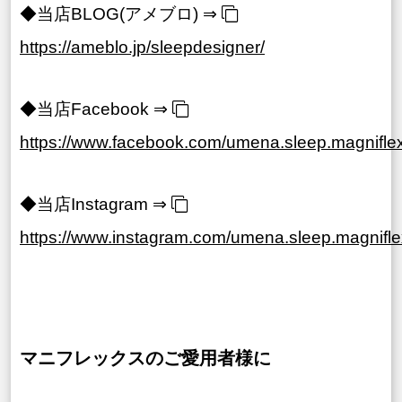
◆当店BLOG(アメブロ) ⇒
https://ameblo.jp/sleepdesigner/
◆当店Facebook ⇒
https://www.facebook.com/umena.sleep.magniflex
◆当店Instagram ⇒
https://www.instagram.com/umena.sleep.magnifle
マニフレックスのご愛用者様に