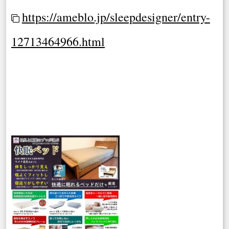
https://ameblo.jp/sleepdesigner/entry-
12713464966.html