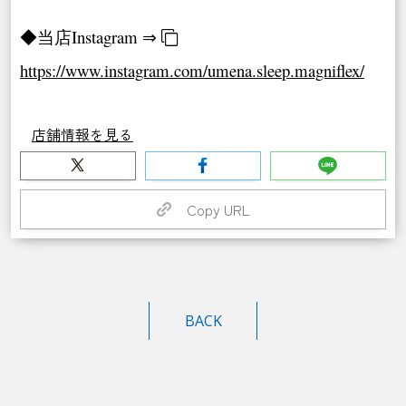
◆当店Instagram ⇒
https://www.instagram.com/umena.sleep.magniflex/
店舗情報を見る
Copy URL
BACK