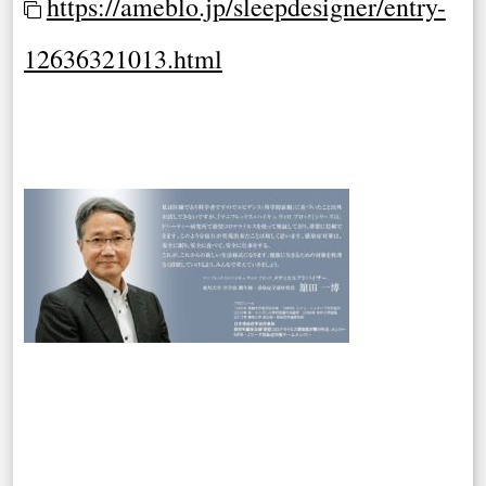
https://ameblo.jp/sleepdesigner/entry-
12636321013.html