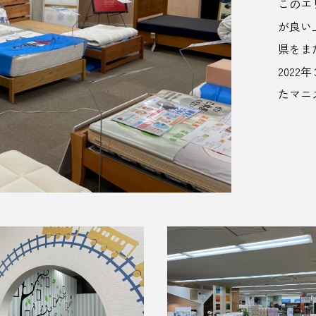
このエ
が良い
県をま
202
たマニ