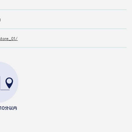
g
store_01/