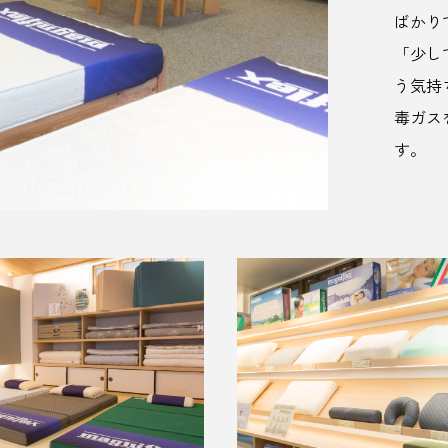
ばかり
「少し
う気持
毒ガス
す。