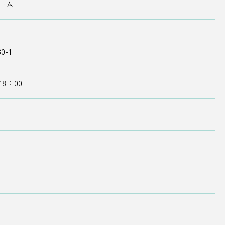
ーム
-1
8：00
）