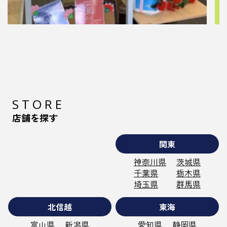
2021.04.19
母の日ギフト
春の花が次々と新しい花を咲かせていますね
こんにちは マニステー…
STORE
店舗を探す
関東
神奈川県
茨城県
千葉県
栃木県
埼玉県
群馬県
北信越
東海
富山県
新潟県
愛知県
静岡県