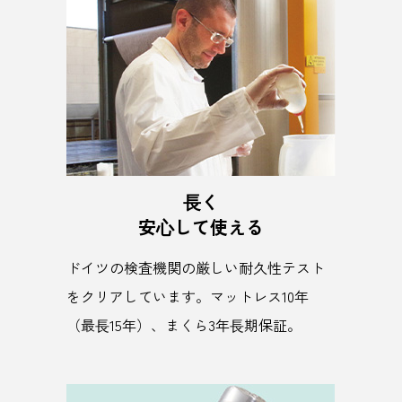
⻑く
安⼼して使える
ドイツの検査機関の厳しい耐久性テスト
をクリアしています。マットレス10年
（最⻑15年）、まくら3年⻑期保証。