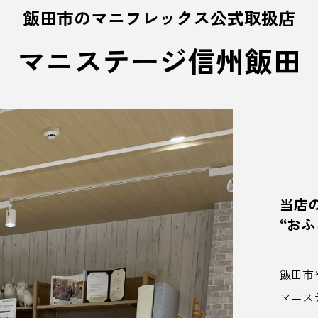
飯田市のマニフレックス公式取扱店
マニステージ信州飯田
当店
“お
飯田市
マニス