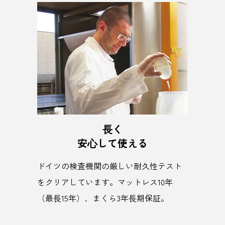
⻑く
安⼼して使える
ドイツの検査機関の厳しい耐久性テスト
をクリアしています。マットレス10年
（最⻑15年）、まくら3年⻑期保証。