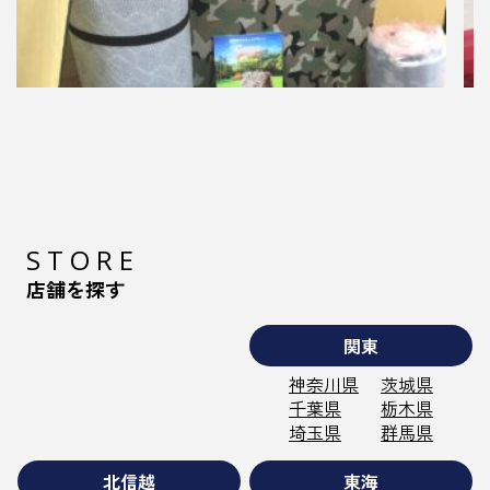
2022.11.02
マニステージつくばwithキャンプウィング
マニステージつくばにて、大注目のキャンプシ
リーズの取り扱いを始めました！ …
STORE
店舗を探す
関東
神奈川県
茨城県
千葉県
栃木県
埼玉県
群馬県
北信越
東海