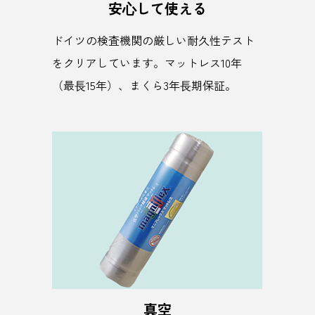
安⼼して使える
ドイツの検査機関の厳しい耐久性テスト
をクリアしています。マットレス10年
（最⻑15年）、まくら3年⻑期保証。
真空