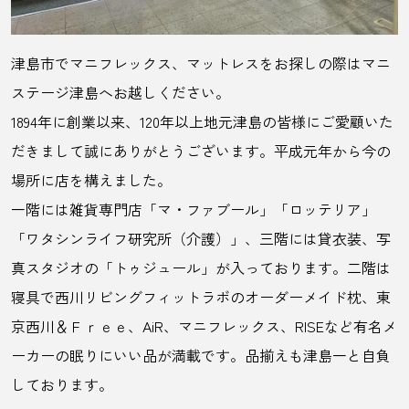
津島市でマニフレックス、マットレスをお探しの際はマニ
ステージ津島へお越しください。
1894年に創業以来、120年以上地元津島の皆様にご愛顧いた
だきまして誠にありがとうございます。平成元年から今の
場所に店を構えました。
一階には雑貨専門店「マ・ファブール」「ロッテリア」
「ワタシンライフ研究所（介護）」、三階には貸衣装、写
真スタジオの「トゥジュール」が入っております。二階は
寝具で西川リビングフィットラボのオーダーメイド枕、東
京西川＆Ｆｒｅｅ、AiR、マニフレックス、RISEなど有名メ
ーカーの眠りにいい品が満載です。品揃えも津島一と自負
しております。