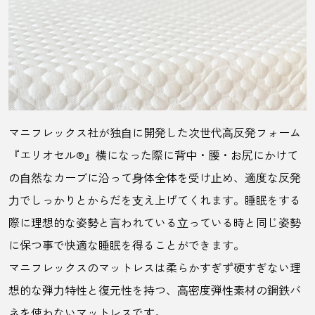
マニフレックス社が独⾃に開発した次世代⾼反発フォーム
『エリオセル®』横になった際に背中・腰・お尻にかけて
の⾃然なカーブに沿って⾝体全体を受け⽌め、適度な反発
⼒でしっかりとからだを⽀え上げてくれます。睡眠をする
際に理想的な姿勢と⾔われている⽴っている時と同じ姿勢
に保つ事で快適な睡眠を得ることができます。
マニフレックスのマットレスは柔らかすぎず硬すぎない理
想的な弾⼒特性と復元性を持つ、⾼密度弾性素材の鋼鉄バ
ネを使わないマットレスです。