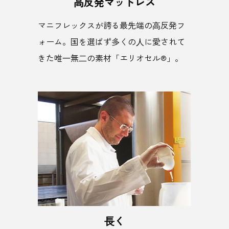
⾼反発マットレス
マニフレックスが誇る最先端の⾼反発フ
ォーム。国を選ばず多くの⼈に愛されて
きた唯⼀無⼆の素材「エリオセル®」。
⻑く