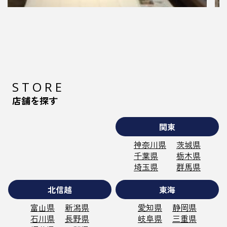
2022.09.18
マニステージ四日市店 モデル万平入荷＆
フットサイン刷新
四日市店にもマニフレックスマットレスのラグジ
ュアリーモデル 「モデル万平」が入荷いたしま
STORE
した。 日本の西洋ホテルの草…
店舗を探す
関東
神奈川県
茨城県
千葉県
栃木県
埼玉県
群馬県
北信越
東海
富山県
新潟県
愛知県
静岡県
石川県
長野県
岐阜県
三重県