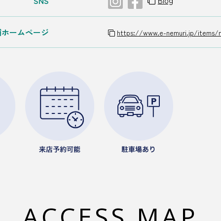
SNS
舗ホームページ
https://www.e-nemuri.jp/items/m
ACCESS MAP