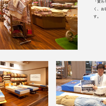
「買わ
く、お
す。