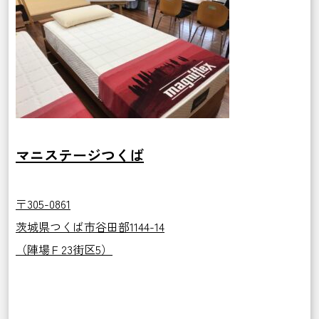
マニステージつくば
〒305-0861
茨城県つくば市谷田部1144-14
（陣場Ｆ23街区5）